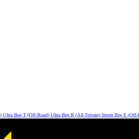
)
Ultra Bee T (Off-Road)
Ultra Bee R (All-Terrain)
Storm Bee E (Off-