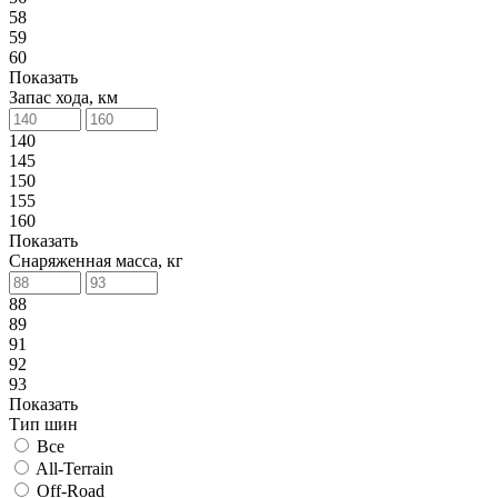
58
59
60
Показать
Запас хода, км
140
145
150
155
160
Показать
Снаряженная масса, кг
88
89
91
92
93
Показать
Тип шин
Все
All-Terrain
Off-Road