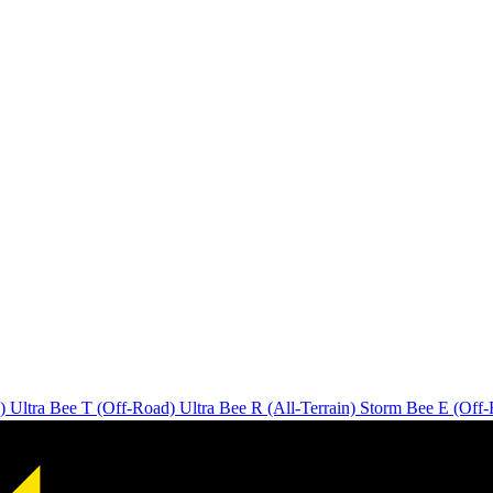
)
Ultra Bee T (Off-Road)
Ultra Bee R (All-Terrain)
Storm Bee E (Off-